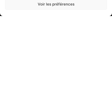
Voir les préférences
22 Rue Maupertuis, 29200 Brest
02 98 42 01 01
A propos
En savoir plus
Nos réalisations
Nous contacter
Nos services
Armoires de distribution
Armoires de process
Faisceaux - Câblages