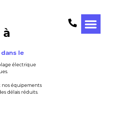
 à
 dans le
blage électrique
ues.
et nos équipements
es délais réduits.