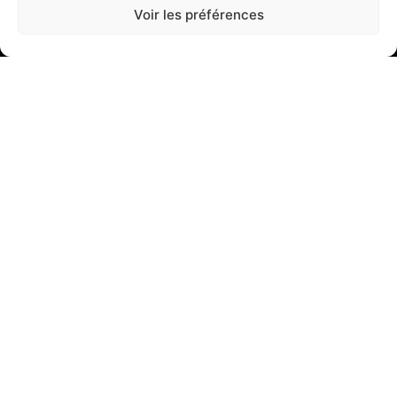
Voir les préférences
22 Rue Maupertuis, 29200 Brest
02 98 42 01 01
A propos
En savoir plus
Nos réalisations
Nous contacter
Nos services
Armoires de distribution
Armoires de process
Faisceaux - Câblages