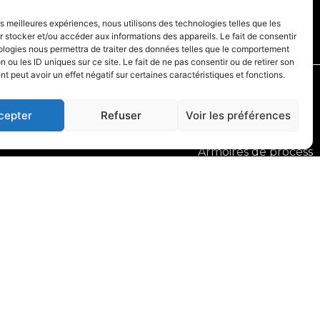
Nous contacter
les meilleures expériences, nous utilisons des technologies telles que les
 stocker et/ou accéder aux informations des appareils. Le fait de consentir
ologies nous permettra de traiter des données telles que le comportement
n ou les ID uniques sur ce site. Le fait de ne pas consentir ou de retirer son
 peut avoir un effet négatif sur certaines caractéristiques et fonctions.
Nos services
cepter
Refuser
Voir les préférences
Armoires de distribution
Armoires de process
Faisceaux - Câblages
2026 - Site réalisé avec le
par ACTIV communication