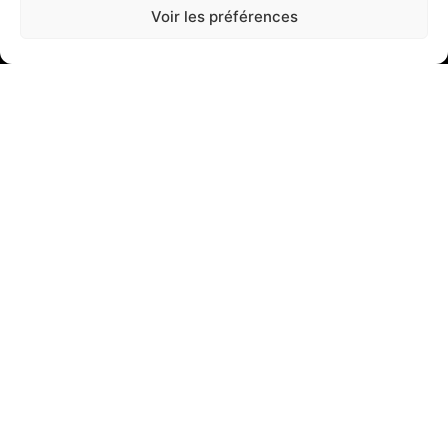
Voir les préférences
22 Rue Maupertuis, 29200 Brest
02 98 42 01 01
A propos
En savoir plus
Nos réalisations
Nous contacter
Nos services
Armoires de distribution
Armoires de process
Faisceaux - Câblages