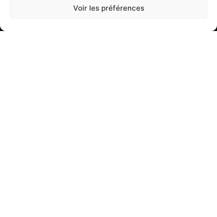
Voir les préférences
22 Rue Maupertuis, 29200 Brest
02 98 42 01 01
A propos
En savoir plus
Nos réalisations
Nous contacter
Nos services
Armoires de distribution
Armoires de process
Faisceaux - Câblages